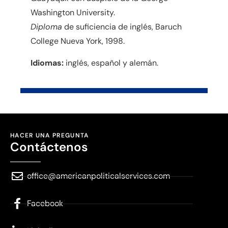
Washington University.
Diploma
de suficiencia de inglés, Baruch
College Nueva York, 1998.
Idiomas:
inglés, español y alemán.
HACER UNA PREGUNTA
Contáctenos
office@americanpoliticalservices.com
Facebook