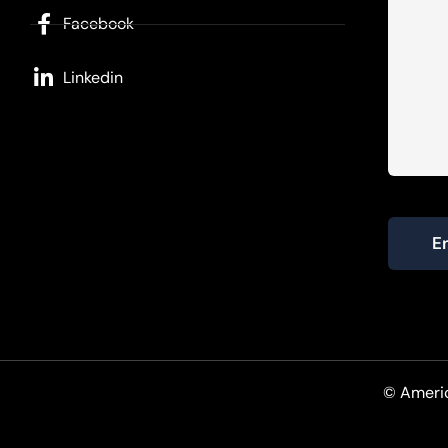
Facebook
Linkedin
E
© America